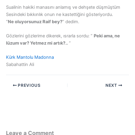
Sualinin hakiki manasını anlamış ve dehşete düşmüştüm
Sesindeki bıkkınlık onun ne kastettiğini gösteriyordu.
“
Ne oluyorsunuz Raif bey?
” dedim.
Gözlerini gözlerime dikerek, ısrarla sordu: ”
Peki ama, ne
lüzum var? Yetmez mi artık?..
”
Kürk Mantolu Madonna
Sabahattin Ali
PREVIOUS
NEXT
Leave a Comment